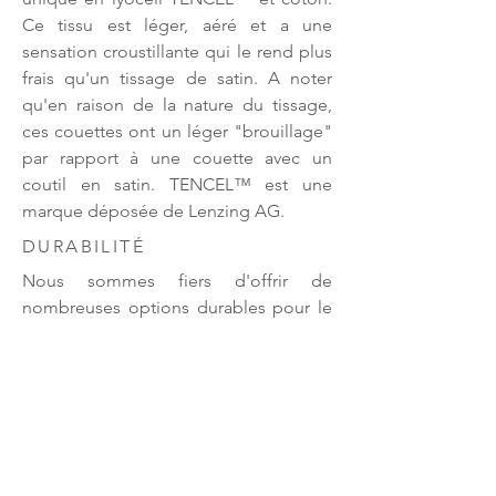
Ce tissu est léger, aéré et a une
sensation croustillante qui le rend plus
frais qu'un tissage de satin. A noter
qu'en raison de la nature du tissage,
ces couettes ont un léger "brouillage"
par rapport à une couette avec un
coutil en satin. TENCEL™ est une
marque déposée de Lenzing AG.
DURABILITÉ
Nous sommes fiers d'offrir de
nombreuses options durables pour le
duvet. Notre duvet d'eider est ramassé
à la main dans un sanctuaire au
Québec appelé Duvetnor, tandis que
le duvet de la Baie James est ramassé
par les Premières Nations du Canada.
De plus, Embassy, Salzburg, Ziegler,
Söving®, Lajord et Estate proviennent